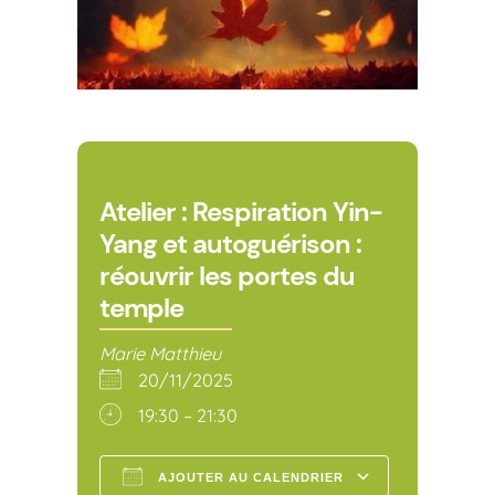
Atelier : Respiration Yin-
Yang et autoguérison :
réouvrir les portes du
temple
Marie Matthieu
20/11/2025
19:30 – 21:30
AJOUTER AU CALENDRIER