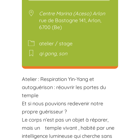
Télécharger ICS
Calendr
Centre Marina (Aceso) Arlon
rue de Bastogne 141, Arlon,
6700 (Be)
atelier / stage
qi gong
,
son
Atelier : Respiration Yin-Yang et
autoguérison : réouvrir les portes du
temple
Et si nous pouvions redevenir notre
propre guérisseur ?
Le corps n’est pas un objet à réparer,
mais un temple vivant , habité par une
intelligence lumineuse qui cherche sans