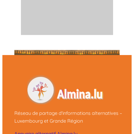
Réseau de partage d'informations alternatives –
Luxembourg et Grande Région
Annuaire alternatif Almina.lu