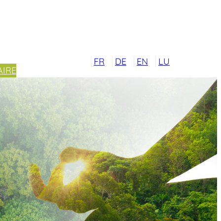
FR
DE
EN
LU
IRE