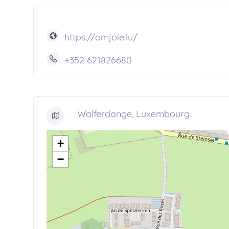
https://omjoie.lu/
+352 621826680
Walferdange, Luxembourg
+
−