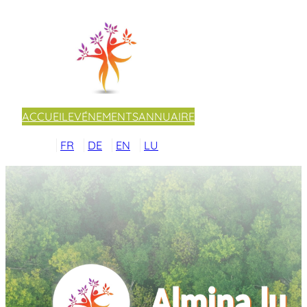
ACCUEIL
EVÉNEMENTS
ANNUAIRE
FR
DE
EN
LU