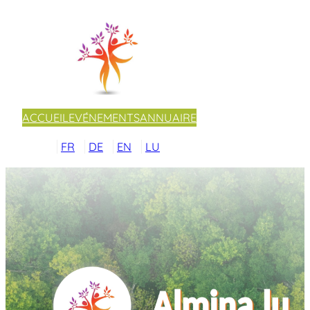
ACCUEIL
EVÉNEMENTS
ANNUAIRE
FR
DE
EN
LU