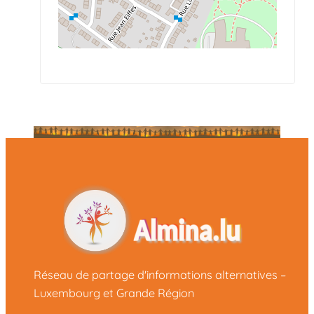
Réseau de partage d'informations alternatives –
Luxembourg et Grande Région