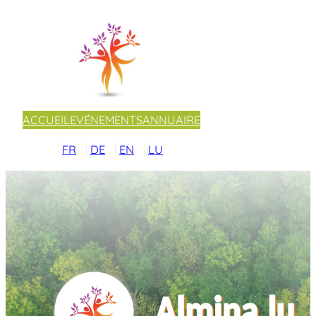
ACCUEIL
EVÉNEMENTS
ANNUAIRE
FR
DE
EN
LU