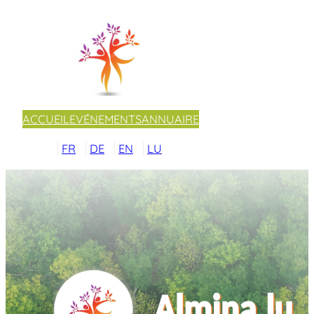
ACCUEIL
EVÉNEMENTS
ANNUAIRE
FR
DE
EN
LU