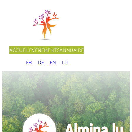
ACCUEIL
EVÉNEMENTS
ANNUAIRE
FR
DE
EN
LU