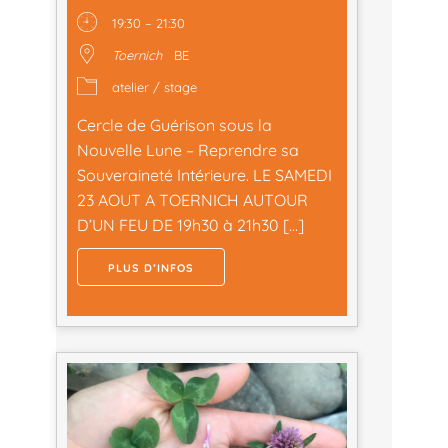
19:30 – 21:30
Toernich
BE
atelier / stage
Cercle de Guérison sous la
Nouvelle Lune – Reprendre sa
Souveraineté Intérieure. LE SAMEDI
23 AOUT A TOERNICH AUTOUR
D’UN FEU DE 19h30 à 21h30 […]
PLUS D’INFOS