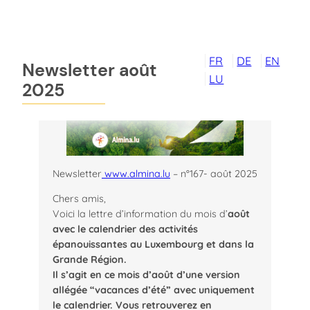
Aller
au
contenu
FR
DE
EN
Newsletter août
LU
2025
Newsletter
www.almina.lu
– n°167- août 2025
Chers amis,
Voici la lettre d’information du mois d’
août
avec le calendrier des activités
épanouissantes au Luxembourg et dans la
Grande Région.
Il s’agit en ce mois d’août d’une version
allégée “vacances d’été” avec uniquement
le calendrier. Vous retrouverez en