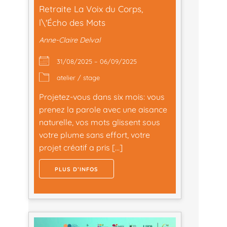
Retraite La Voix du Corps,
l\'Écho des Mots
Anne-Claire Delval
31/08/2025 – 06/09/2025
atelier / stage
Projetez-vous dans six mois: vous
prenez la parole avec une aisance
naturelle, vos mots glissent sous
votre plume sans effort, votre
projet créatif a pris […]
PLUS D’INFOS