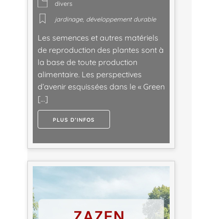
divers
jardinage
,
développement durable
Les semences et autres matériels
de reproduction des plantes sont à
la base de toute production
alimentaire. Les perspectives
d’avenir esquissées dans le « Green
[…]
PLUS D’INFOS