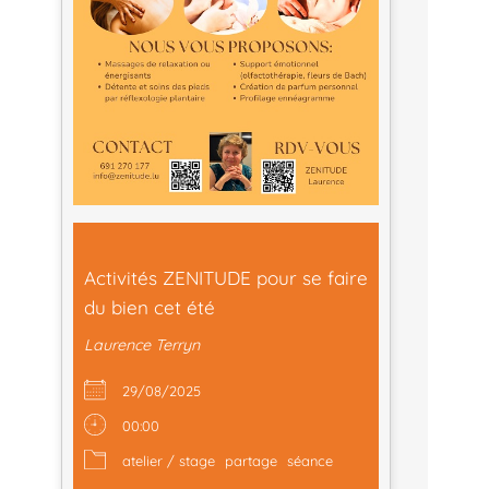
Activités ZENITUDE pour se faire
du bien cet été
Laurence Terryn
29/08/2025
00:00
atelier / stage
partage
séance