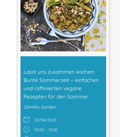
Lasst uns zusammen kochen:
Bunte Sommerzeit – einfachen
und raffinierten vegane
Rezepten für den Sommer
Gilmiths Garden
23/08/2025
10:00 – 15:00