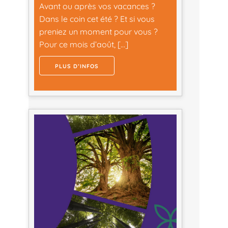
Avant ou après vos vacances ?
Dans le coin cet été ? Et si vous
preniez un moment pour vous ?
Pour ce mois d’août, […]
PLUS D’INFOS