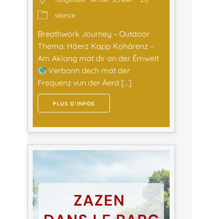
séance
Breathwork Journey – Outdoor
Thema: Häerz Kapp Kohärenz –
Am Aklang mat dir an der Ëmwelt
Verbann dech mat der
Frequenz vun der Äerd […]
PLUS D’INFOS