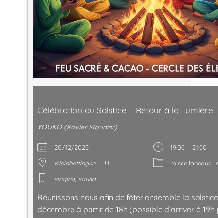
Célébration du Solstice – Retour à la Lumière
YOUKO (Xavier Mounier)
20/12/2025
19:00 – 21:00
Kleinbettingen
LU
miscellaneous
singing
,
sound
Réunissons nous afin de fêter ensemble la solstic
décembre à partir de 18h (possible d’arriver à 19h