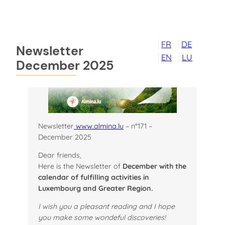
Skip
to
content
FR
DE
Newsletter
EN
LU
December 2025
Newsletter
www.almina.lu
– n°171 –
December 2025
Dear friends,
Here is the Newsletter of
December with the
calendar of fulfilling activities in
Luxembourg and Greater Region.
I wish you a pleasant reading
and I hope
you make some wondeful discoveries!