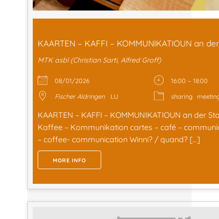
KAARTEN – KAFFI – KOMMUNIKATIOUN an der
MTK asbl (Christian Sarti, Alfred Groff)
08/01/2026
16:00 – 18:00
Fischer Aldringen
LU
sharing
meetin
KAARTEN – KAFFI – KOMMUNIKATIOUN an der Staa
Kaffee – Kommunikation cartes – café – communi
– coffee- communication Winni? / quand? […]
MORE INFO