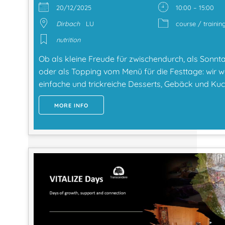
20/12/2025
10:00 – 15:00
Dirbach
LU
course / trainin
nutrition
Ob als kleine Freude für zwischendurch, als Sonn
oder als Topping vom Menü für die Festtage: wir 
einfache und trickreiche Desserts, Gebäck und Kuc
MORE INFO