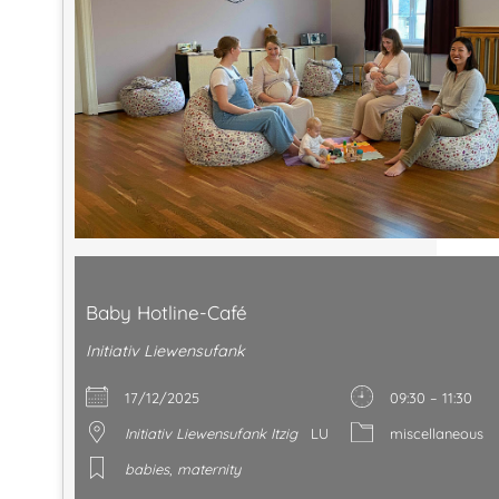
Baby Hotline-Café
Initiativ Liewensufank
17/12/2025
09:30 – 11:30
Initiativ Liewensufank Itzig
LU
miscellaneous
babies
,
maternity