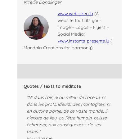
Mireille Dondlinger
www.web-crea.lu
(A
website that fits your
image – Logos – Flyers –
Social Media)
www.instants-presents.lu
(
Mandala Creations for Harmony)
Quotes / texts to meditate
“Ni dans l’air, ni au milieu de l’océan, ni
dans les profondeurs, des montagnes, ni
en aucune partie, de ce vaste monde, il
n’existe de lieu, où l’être humain, puisse
échapper, aux conséquences de ses
actes.”
Bouddhisme