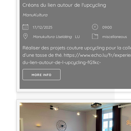
Créons du lien autour de l'upcycling
ManuKultura
17/12/2025
09:00
Manukultura Useldéng
LU
miscellaneous
Réaliser des projets couture upcycling pour la coll
d’une tasse de thé. https://www.echo.lu/fr/experi
du-lien-autour-de-l-upcycling-fG1kc-
MORE INFO