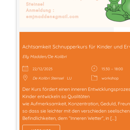
Achtsamkeit Schnupperkurs für Kinder und E
Elly Madden/De Kolibri
22/12/2025
15:30 – 18:00
De Kolibri Steinsel
LU
workshop
Der Kurs fördert einen inneren Entwicklungsprozes
Kinder entwickeln so Qualitäten
wie Aufmerksamkeit, Konzentration, Geduld, Freund
so dass sie leichter mit den verschieden seelischen
Befindlichkeiten, dem “Inneren Wetter”, in […]