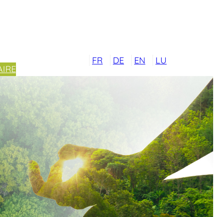
FR
DE
EN
LU
IRE