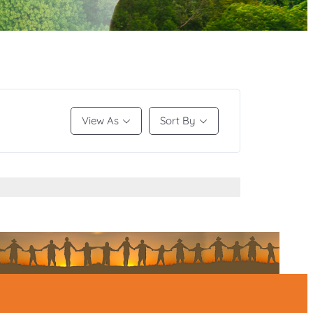
View As
Sort By