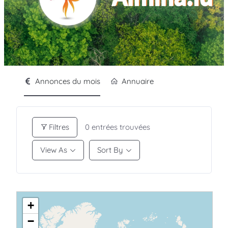
Annonces du mois
Annuaire
Filtres
0
entrées trouvées
View As
Sort By
+
−