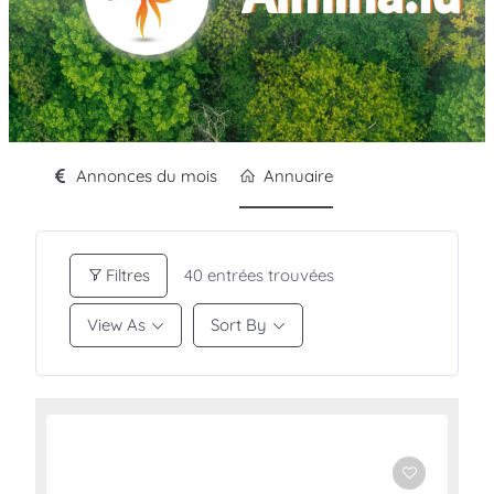
Annonces du mois
Annuaire
Filtres
40
entrées trouvées
View As
Sort By