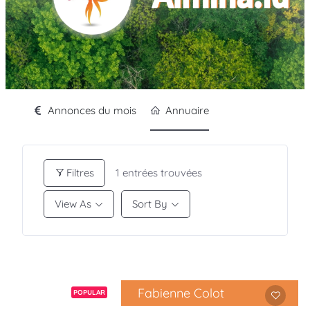
Annonces du mois
Annuaire
Filtres
1
entrées trouvées
View As
Sort By
Fabienne Colot
POPULAR