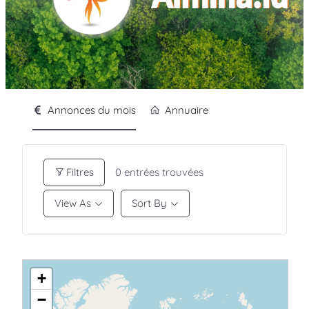
Annonces du mois
Annuaire
Filtres
0
entrées trouvées
View As
Sort By
+
−