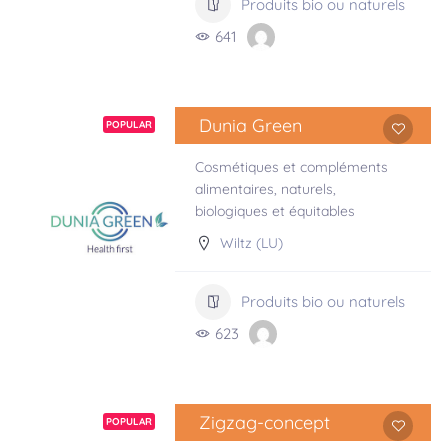
Produits bio ou naturels
641
Dunia Green
POPULAR
Cosmétiques et compléments
alimentaires, naturels,
biologiques et équitables
Wiltz (LU)
Produits bio ou naturels
623
Zigzag-concept
POPULAR