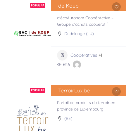
de Koup
POPULAR
d'écoAutonom CoopérActive –
Groupe d'achats coopératif
Dudelange (LU)
Coopératives
+1
656
TerroirLux.be
POPULAR
Portail de produits du terroir en
province de Luxembourg
(BE)