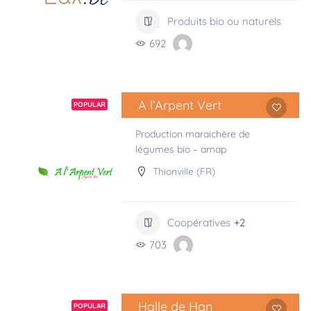
Produits bio ou naturels
692
A l’Arpent Vert
POPULAR
Production maraichère de
légumes bio – amap
Thionville (FR)
Coopératives
+2
703
Halle de Han
POPULAR