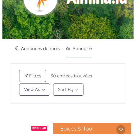
Annonces du mois
Annuaire
Filtres
30
entrées trouvées
View As
Sort By
Épices & Tout
POPULAR