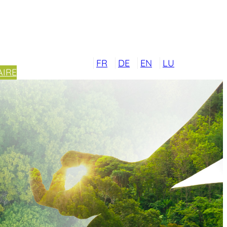
FR
DE
EN
LU
IRE