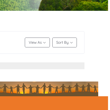
View As
Sort By