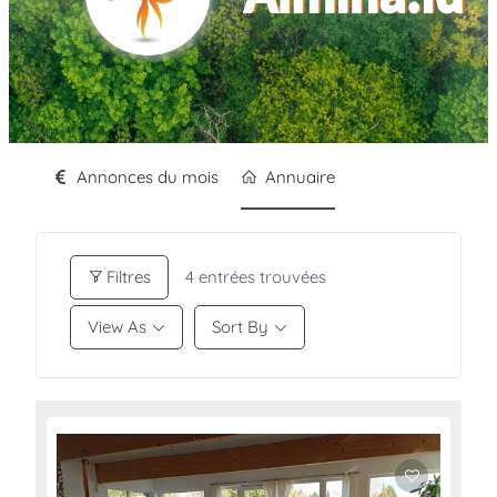
Annonces du mois
Annuaire
Filtres
4
entrées trouvées
View As
Sort By