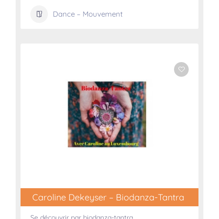
Dance – Mouvement
Caroline Dekeyser – Biodanza-Tantra
Se découvrir par biodanza-tantra