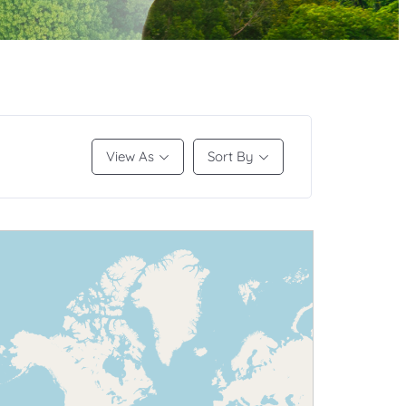
View As
Sort By