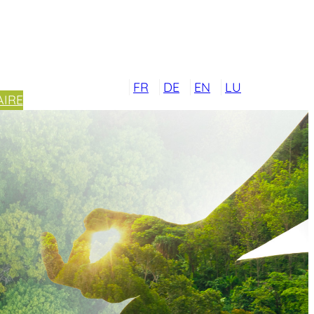
FR
DE
EN
LU
IRE