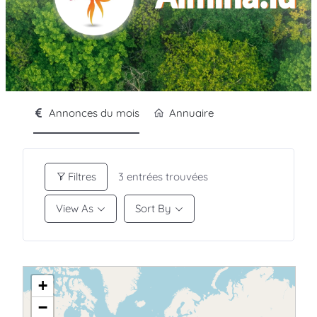
Annonces du mois
Annuaire
Filtres
3
entrées trouvées
View As
Sort By
+
−